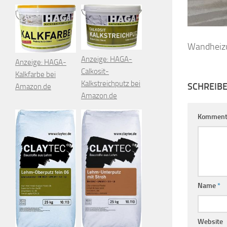
Wandheizu
Anzeige: HAGA-
Anzeige: HAGA-
Calkosit-
Kalkfarbe bei
Kalkstreichputz bei
SCHREIB
Amazon.de
Amazon.de
Komment
Name
*
Website