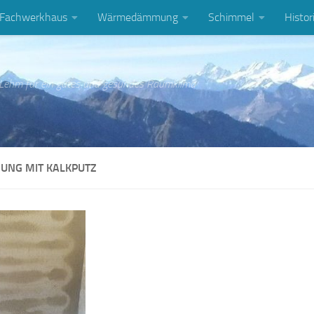
Fachwerkhaus
Wärmedämmung
Schimmel
Histor
 Lehm für ein gutes und gesundes Raumklima
UNG MIT KALKPUTZ