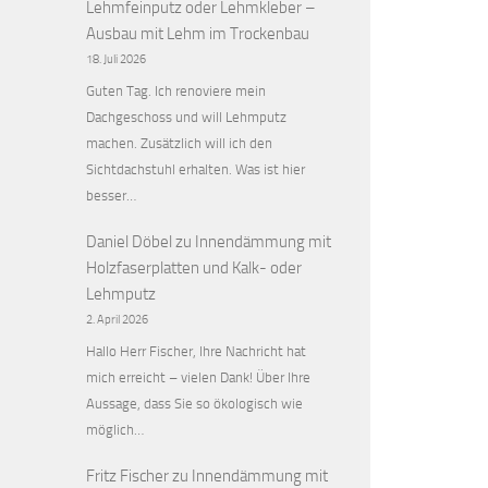
Lehmfeinputz oder Lehmkleber –
Ausbau mit Lehm im Trockenbau
18. Juli 2026
Guten Tag. Ich renoviere mein
Dachgeschoss und will Lehmputz
machen. Zusätzlich will ich den
Sichtdachstuhl erhalten. Was ist hier
besser…
Daniel Döbel
zu
Innendämmung mit
Holzfaserplatten und Kalk- oder
Lehmputz
2. April 2026
Hallo Herr Fischer, Ihre Nachricht hat
mich erreicht – vielen Dank! Über Ihre
Aussage, dass Sie so ökologisch wie
möglich…
Fritz Fischer
zu
Innendämmung mit