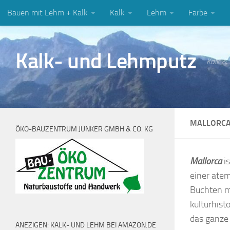
Bauen mit Lehm + Kalk
Kalk
Lehm
Farbe
Zum Inhalt springen
Kalk- und Lehmputz
Kalk &
MALLORCA 
ÖKO-BAUZENTRUM JUNKER GMBH & CO. KG
Mallorca
i
einer ate
Buchten mi
kulturhist
das ganze J
ANEZIGEN: KALK- UND LEHM BEI AMAZON.DE