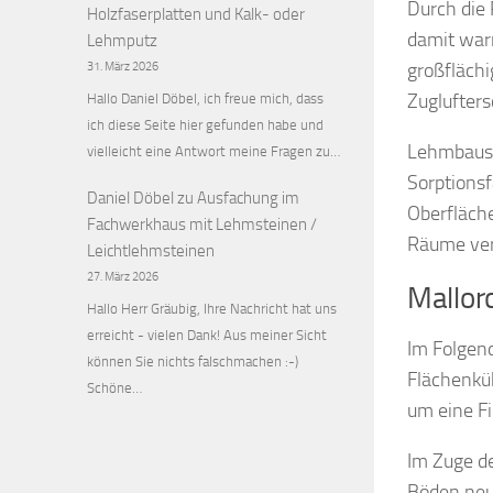
Durch die
Holzfaserplatten und Kalk- oder
damit war
Lehmputz
großflächi
31. März 2026
Zuglufters
Hallo Daniel Döbel, ich freue mich, dass
ich diese Seite hier gefunden habe und
Lehmbaust
vielleicht eine Antwort meine Fragen zu…
Sorptions
Daniel Döbel
zu
Ausfachung im
Oberfläch
Fachwerkhaus mit Lehmsteinen /
Räume ver
Leichtlehmsteinen
27. März 2026
Mallor
Hallo Herr Gräubig, Ihre Nachricht hat uns
erreicht - vielen Dank! Aus meiner Sicht
Im Folgend
können Sie nichts falschmachen :-)
Flächenkü
Schöne…
um eine Fi
Im Zuge de
Böden neu