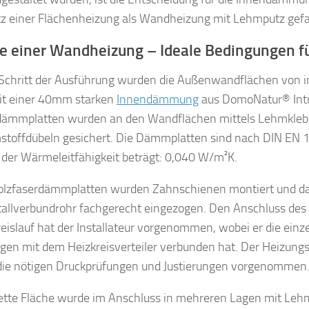
tz einer Flächenheizung als Wandheizung mit Lehmputz gefa
 einer Wandheizung – Ideale Bedingungen fü
 Schritt der Ausführung wurden die Außenwandflächen von 
mit einer 40mm starken
Innendämmung
aus DomoNatur® Intr
dämmplatten wurden an den Wandflächen mittels Lehmkleber
toffdübeln gesichert. Die Dämmplatten sind nach DIN EN 1
der Wärmeleitfähigkeit beträgt: 0,040 W/m²K.
olzfaserdämmplatten wurden Zahnschienen montiert und da
tallverbundrohr fachgerecht eingezogen. Den Anschluss des
eislauf hat der Installateur vorgenommen, wobei er die einz
gen mit dem Heizkreisverteiler verbunden hat. Der Heizungsi
 die nötigen Druckprüfungen und Justierungen vorgenommen
ette Fläche wurde im Anschluss in mehreren Lagen mit Leh