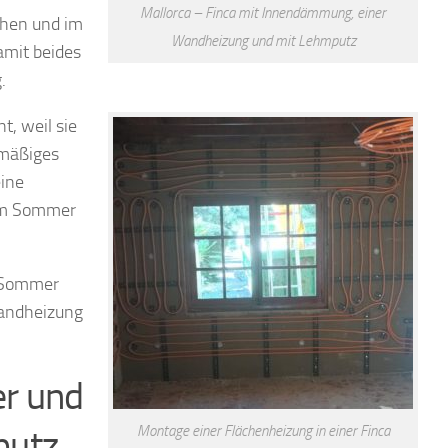
Mallorca – Finca mit Innendämmung, einer
ohen und im
Wandheizung und mit Lehmputz
amit beides
.
t, weil sie
hmäßiges
eine
 im Sommer
 Sommer
Wandheizung
r und
putz
Montage einer Flächenheizung in einer Finca