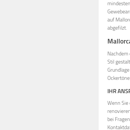
mindestens
Gewebearm
auf Mallo
abgefilzt.
Mallorc
Nachdem d
Stil gesta
Grundlage 
Ockertönen
IHR ANS
Wenn Sie 
renovieren
bei Frage
Kontaktda