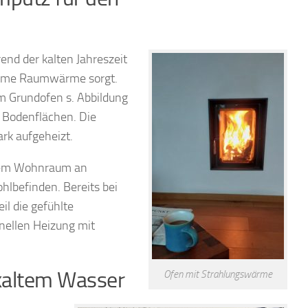
nd der kalten Jahreszeit
nehme Raumwärme sorgt.
m Grundofen s. Abbildung
Bodenflächen. Die
rk aufgeheizt.
inem Wohnraum an
lbefinden. Bereits bei
il die gefühlte
nellen Heizung mit
kaltem Wasser
Ofen mit Strahlungswärme