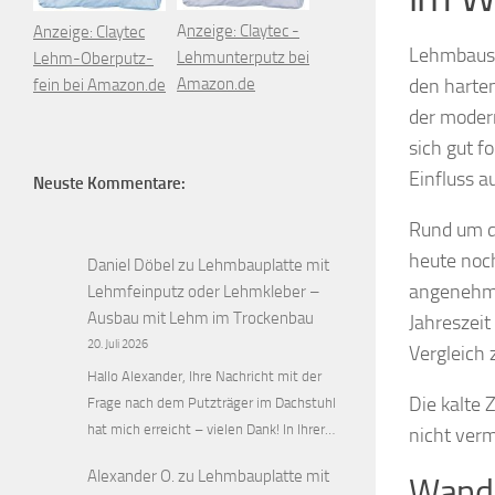
A
nzeige: Claytec -
Anzeige: Claytec
Lehmbaust
Lehmunterputz bei
Lehm-Oberputz-
den harten
Amazon.de
fein bei Amazon.de
der moder
sich gut f
Einfluss a
Neuste Kommentare:
Rund um da
heute noc
Daniel Döbel
zu
Lehmbauplatte mit
angenehm 
Lehmfeinputz oder Lehmkleber –
Ausbau mit Lehm im Trockenbau
Jahreszeit
20. Juli 2026
Vergleich 
Hallo Alexander, Ihre Nachricht mit der
Die kalte 
Frage nach dem Putzträger im Dachstuhl
hat mich erreicht – vielen Dank! In Ihrer…
nicht verm
Alexander O.
zu
Lehmbauplatte mit
Wandh