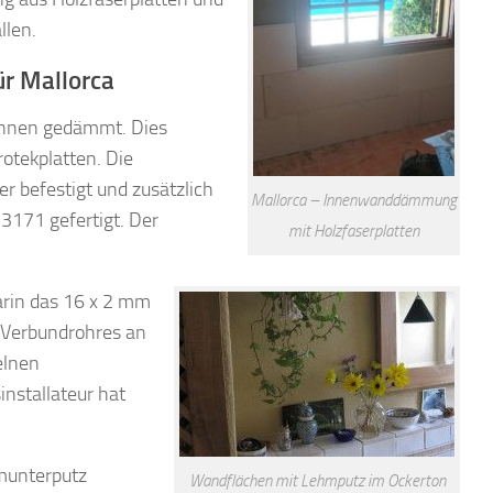
llen.
r Mallorca
innen gedämmt. Dies
otekplatten. Die
 befestigt und zusätzlich
Mallorca – Innenwanddämmung
3171 gefertigt. Der
mit Holzfaserplatten
rin das 16 x 2 mm
 Verbundrohres an
elnen
nstallateur hat
.
munterputz
Wandflächen mit Lehmputz im Ockerton