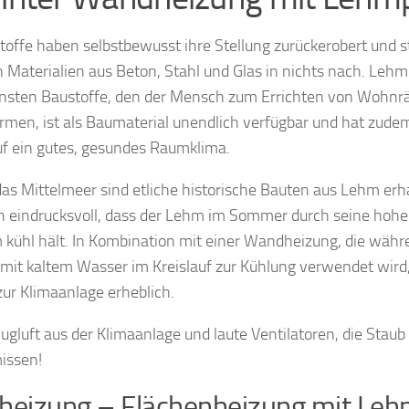
offe haben selbstbewusst ihre Stellung zurückerobert und 
 Materialien aus Beton, Stahl und Glas in nichts nach. Lehm 
nsten Baustoffe, den der Mensch zum Errichten von Wohnräu
ormen, ist als Baumaterial unendlich verfügbar und hat zude
uf ein gutes, gesundes Raumklima.
s Mittelmeer sind etliche historische Bauten aus Lehm erh
h eindrucksvoll, dass der Lehm im Sommer durch seine ho
kühl hält. In Kombination mit einer Wandheizung, die wäh
 mit kaltem Wasser im Kreislauf zur Kühlung verwendet wird,
zur Klimaanlage erheblich.
Zugluft aus der Klimaanlage und laute Ventilatoren, die Stau
issen!
eizung – Flächenheizung mit Leh