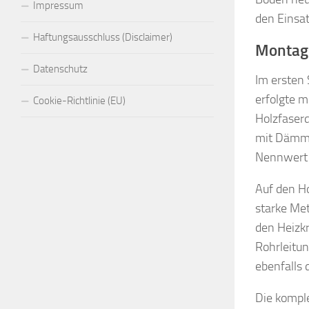
Impressum
den Einsa
Haftungsausschluss (Disclaimer)
Montage
Datenschutz
Im ersten
erfolgte 
Cookie-Richtlinie (EU)
Holzfaser
mit Dämms
Nennwert 
Auf den H
starke Me
den Heizkr
Rohrleitun
ebenfalls
Die kompl