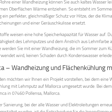
 Rohre einer Wandheizung können Sie auch kaltes Wasser le
men Oberflächen Wärme entziehen. So entsteht im Somme
g ein perfekter, gleichmäßiger Schutz vor Hitze, der die Klim
cheinungen und einer Geräuschkulisse ersetzt.
offe weisen eine hohe Speicherkapazität für Wasser auf. Du
fähigkeit des Lehmputzes und dem Anstrich aus Lehmfarbe a
e werden Sie mit einer Wandheizung, die im Sommer zum Kü
wendet wird, keinen Schaden durch Kondenswasser erleide
ca – Wandheizung und Flächenkühlung m
en möchten wir Ihnen ein Projekt vorstellen, bei dem eine
hlung mit Lehmputz auf Mallorca umgesetzt wurde. Bei dem
nca in 07460 Pollensa, Mallorca.
r Sanierung, bei der alle Wasser und Elektroleitungen erne
gestaltet wurden, ist die Entscheidung für die Innendämmun