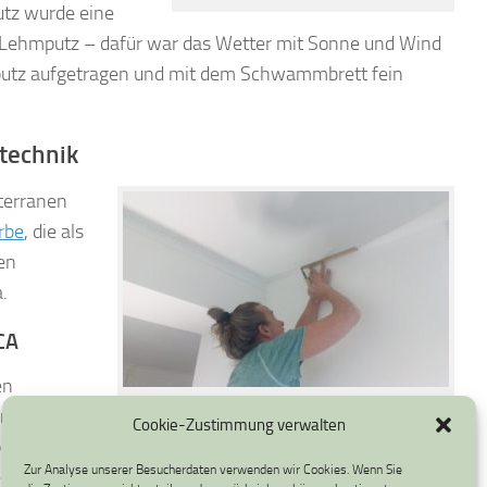
utz wurde eine
 Lehmputz – dafür war das Wetter mit Sonne und Wind
nputz aufgetragen und mit dem Schwammbrett fein
technik
terranen
rbe
, die als
nen
.
CA
en
Farbgestaltung mit Lehmfarbe auf Lehmputz
tner. Auch
Cookie-Zustimmung verwalten
rechen. Die
Zur Analyse unserer Besucherdaten verwenden wir Cookies. Wenn Sie
lgende Mobilfunknummer von Nico von Borstel an: