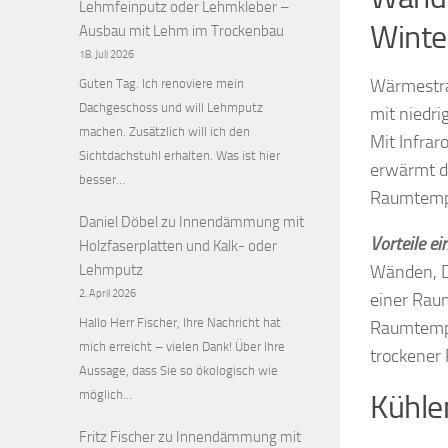
Lehmfeinputz oder Lehmkleber –
Winte
Ausbau mit Lehm im Trockenbau
18. Juli 2026
Wärmestrah
Guten Tag. Ich renoviere mein
Dachgeschoss und will Lehmputz
mit niedr
machen. Zusätzlich will ich den
Mit Infra
Sichtdachstuhl erhalten. Was ist hier
erwärmt d
besser…
Raumtempe
Daniel Döbel
zu
Innendämmung mit
Vorteile ei
Holzfaserplatten und Kalk- oder
Wänden, D
Lehmputz
2. April 2026
einer Raum
Hallo Herr Fischer, Ihre Nachricht hat
Raumtempe
mich erreicht – vielen Dank! Über Ihre
trockener
Aussage, dass Sie so ökologisch wie
möglich…
Kühle
Fritz Fischer
zu
Innendämmung mit