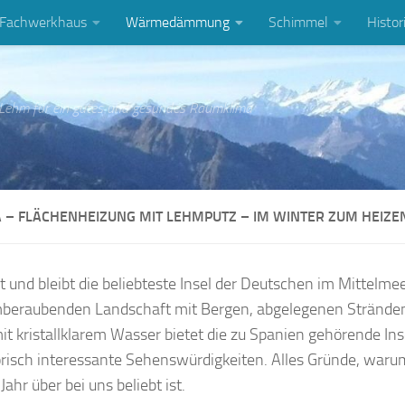
Fachwerkhaus
Wärmedämmung
Schimmel
Histor
 Lehm für ein gutes und gesundes Raumklima
– FLÄCHENHEIZUNG MIT LEHMPUTZ – IM WINTER ZUM HEIZEN
st und bleibt die beliebteste Insel der Deutschen im Mittelme
mberaubenden Landschaft mit Bergen, abgelegenen Strände
t kristallklarem Wasser bietet die zu Spanien gehörende Ins
orisch interessante Sehenswürdigkeiten. Alles Gründe, waru
ahr über bei uns beliebt ist.