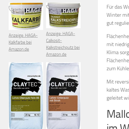
Für das W
Winter mit
gut reguli
Anzeige: HAGA-
Anzeige: HAGA-
Flächenhei
Calkosit-
Kalkfarbe bei
mit niedr
Kalkstreichputz bei
Amazon.de
Klima sor
Amazon.de
Flächenhe
zum Kühle
Mit rever
kaltes Wa
geleitet wi
Mall
im W