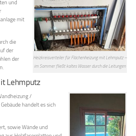
iten und
r
aanlage mit
rch die
uf der
Heizkreisverteiler für Flächenheizung mit Lehmputz –
hlen der
im Sommer fließt kaltes Wasser durch die Leitungen
n.
it Lehmputz
 Wandheizung /
 Gebäude handelt es sich
uert, sowie Wände und
g aus Holzfaserplatten und