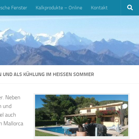
ische Fenster
Kalkprodukte – Online
Kontakt
 UND ALS KÜHLUNG IM HEISSEN SOMMER
er. Neben
n und
el auch
m Mallorca