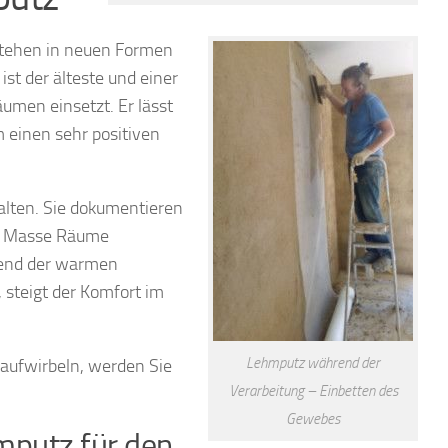
stehen in neuen Formen
ist der älteste und einer
men einsetzt. Er lässt
m einen sehr positiven
alten. Sie dokumentieren
he Masse Räume
rend der warmen
 steigt der Komfort im
Lehmputz während der
b aufwirbeln, werden Sie
Verarbeitung – Einbetten des
Gewebes
mputz für den