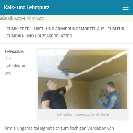
Kalk- und Lehmputz
Zum Inhalt springen
LEHMKLEBER – HAFT- UND ARMIERUNGSMÖRTEL AUS LEHM FÜR
LEHMBAU- UND HOLZFASERPLATTEN
Lehmkleber
–
Der
Lehmklebe-
und
Lehmkleber – Lehmputz für die Decke
Armierungsmörtel eignet sich zum flächigen Verkleben von