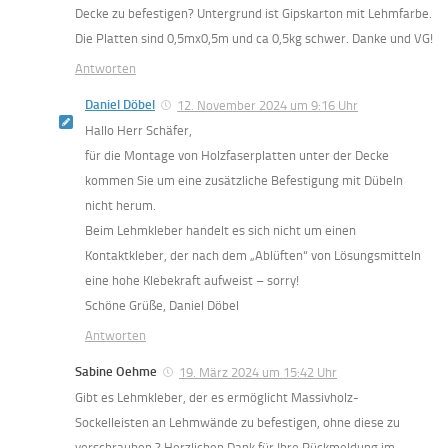
Decke zu befestigen? Untergrund ist Gipskarton mit Lehmfarbe.
Die Platten sind 0,5mx0,5m und ca 0,5kg schwer. Danke und VG!
Antworten
Daniel Döbel
12. November 2024 um 9:16 Uhr
Hallo Herr Schäfer,
für die Montage von Holzfaserplatten unter der Decke
kommen Sie um eine zusätzliche Befestigung mit Dübeln
nicht herum.
Beim Lehmkleber handelt es sich nicht um einen
Kontaktkleber, der nach dem „Ablüften“ von Lösungsmitteln
eine hohe Klebekraft aufweist – sorry!
Schöne Grüße, Daniel Döbel
Antworten
Sabine Oehme
19. März 2024 um 15:42 Uhr
Gibt es Lehmkleber, der es ermöglicht Massivholz-
Sockelleisten an Lehmwände zu befestigen, ohne diese zu
verschrauben ? Herzlichen Dank für Ihre Rückmeldung im