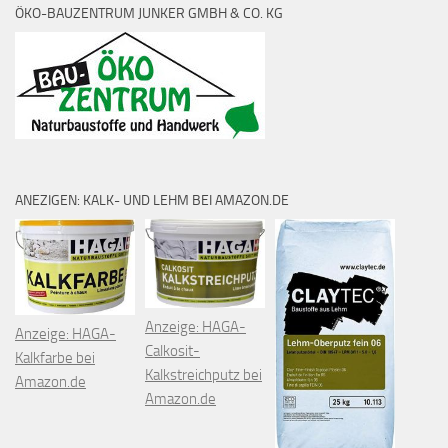
ÖKO-BAUZENTRUM JUNKER GMBH & CO. KG
ANEZIGEN: KALK- UND LEHM BEI AMAZON.DE
Anzeige: HAGA-
Anzeige: HAGA-
Calkosit-
Kalkfarbe bei
Kalkstreichputz bei
Amazon.de
Amazon.de