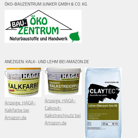
ÖKO-BAUZENTRUM JUNKER GMBH & CO. KG
ANEZIGEN: KALK- UND LEHM BEI AMAZON.DE
Anzeige: HAGA-
Anzeige: HAGA-
Calkosit-
Kalkfarbe bei
Kalkstreichputz bei
Amazon.de
Amazon.de