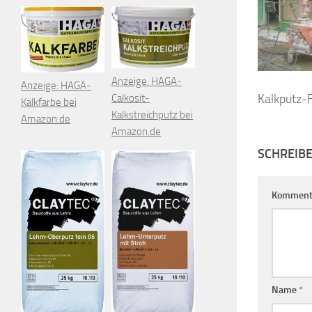
Anzeige: HAGA-
Anzeige: HAGA-
Kalkputz-
Calkosit-
Kalkfarbe bei
Kalkstreichputz bei
Amazon.de
Amazon.de
SCHREIB
Komment
Name
*