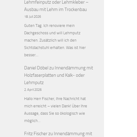
Lehmfeinputz oder Lehmkleber –
Ausbau mit Lehm im Trockenbau
18. Juli 2026
Guten Tag. Ich renoviere mein
Dachgeschoss und will Lehmputz
machen. Zusätzlich will ich den
Sichtdachstuhl erhalten. Was ist hier
besser…
Daniel Döbel
zu
Innendämmung mit
Holzfaserplatten und Kalk- oder
Lehmputz
2. April 2026
Hallo Herr Fischer, Ihre Nachricht hat
mich erreicht – vielen Dank! Über Ihre
Aussage, dass Sie so ökologisch wie
möglich…
Fritz Fischer
zu
Innendämmung mit