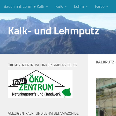
Bauen mit Lehm + Kalk
Kalk
Lehm
Farbe
Zum Inhalt springen
Kalk- und Lehmputz
Kalk &
KALKPUTZ
ÖKO-BAUZENTRUM JUNKER GMBH & CO. KG
ANEZIGEN: KALK- UND LEHM BEI AMAZON.DE