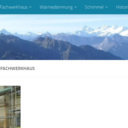
Fachwerkhaus
Wärmedämmung
Schimmel
Histor
 Lehm für ein gutes und gesundes Raumklima
-FACHWERKHAUS